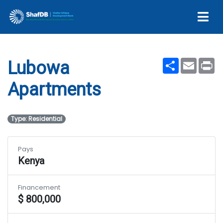
Lubowa Apartments
Share
Email
Pr
Lubowa
Apartments
Type: Residential
Pays
Kenya
Financement
$ 800,000