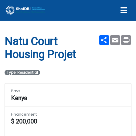
Natu Court Housing Projet
Share
Email
Pr
Natu Court
Housing Projet
Type: Residential
Pays
Kenya
Financement
$ 200,000