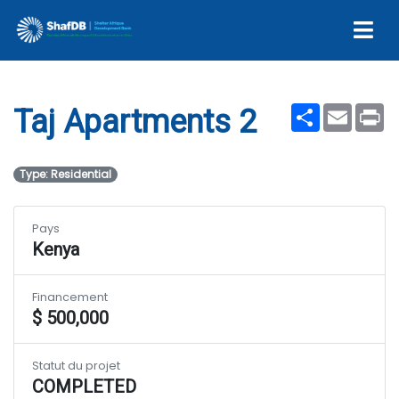
Taj Apartments 2
Share
Email
Pr
Taj Apartments 2
Type: Residential
Pays
Kenya
Financement
$ 500,000
Statut du projet
COMPLETED