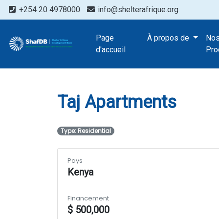
+254 20 4978000
info@shelterafrique.org
Projects
Page
À propos de
No
Taj Apartment
d'accueil
Pro
Taj Apartments
Type: Residential
Pays
Kenya
Financement
$ 500,000