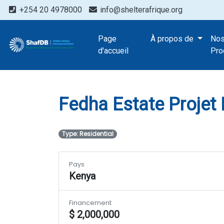
+254 20 4978000
info@shelterafrique.org
Projects
Page
À propos de
No
Fedha Estate P
d'accueil
Pro
Fedha Estate Projet
Type: Residential
Pays
Kenya
Financement
$ 2,000,000