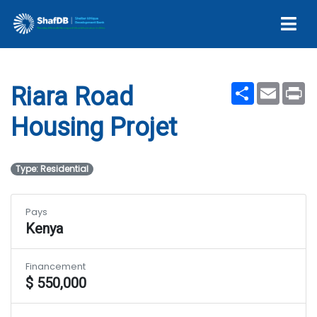
Riara Road Housing Projet
Share
Email
Pr
Riara Road
Housing Projet
Type: Residential
Pays
Kenya
Financement
$ 550,000