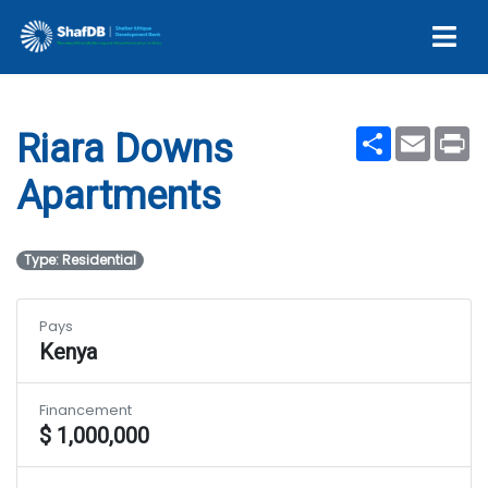
Riara Downs Apartments
Share
Email
Pr
Riara Downs
Apartments
Type: Residential
Pays
Kenya
Financement
$ 1,000,000