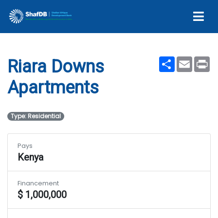
Riara Downs Apartments
Share
Email
Pr
Riara Downs
Apartments
Type: Residential
Pays
Kenya
Financement
$ 1,000,000