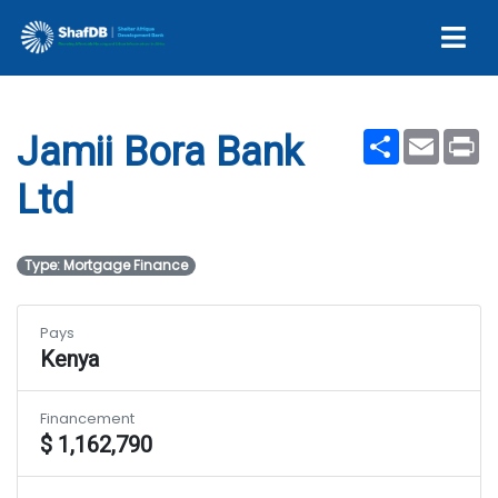
Jamii Bora Bank Ltd
Share
Email
Pr
Jamii Bora Bank
Ltd
Type: Mortgage Finance
Pays
Kenya
Financement
$ 1,162,790