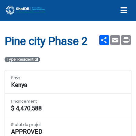
Pine city Phase 2
Share
Email
Pr
Pine city Phase 2
Type: Residential
Pays
Kenya
Financement
$ 4,470,588
Statut du projet
APPROVED