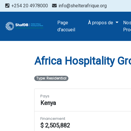
+254 20 4978000
info@shelterafrique.org
Projects
Page
À propos de
No
Africa Hospital
d'accueil
Pro
Africa Hospitality G
Type: Residential
Pays
Kenya
Financement
$ 2,505,882