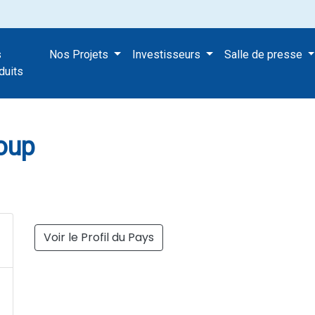
s
Nos Projets
Investisseurs
Salle de presse
ity Group
duits
roup
Voir le Profil du Pays