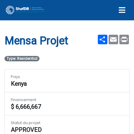
Mensa Projet
Share
Email
Pr
Mensa Projet
Type: Residential
Pays
Kenya
Financement
$ 6,666,667
Statut du projet
APPROVED