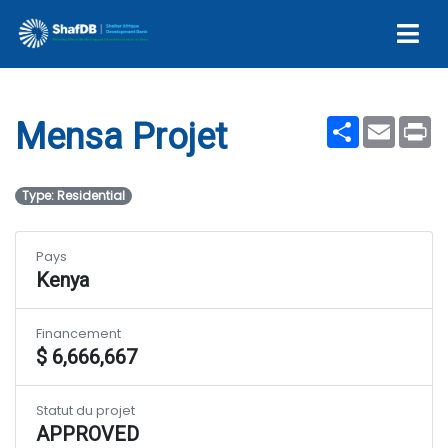
Mensa Projet
Share
Email
Pr
Mensa Projet
Type: Residential
Pays
Kenya
Financement
$ 6,666,667
Statut du projet
APPROVED