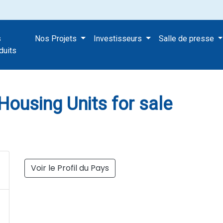
s
Nos Projets
Investisseurs
Salle de presse
 450 Housing Units for sale
duits
Housing Units for sale
Voir le Profil du Pays