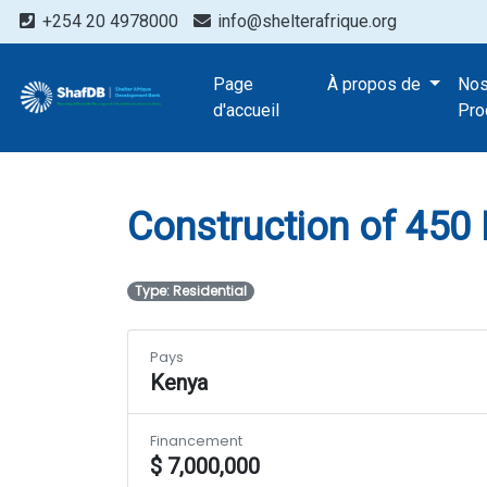
+254 20 4978000
info@shelterafrique.org
Projects
Page
À propos de
No
Construction of
d'accueil
Pro
Construction of 450 
Type: Residential
Pays
Kenya
Financement
$ 7,000,000