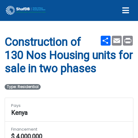
two phases
Share
Email
Pr
Construction of
130 Nos Housing units for
sale in two phases
Type: Residential
Pays
Kenya
Financement
$ 4,000,000