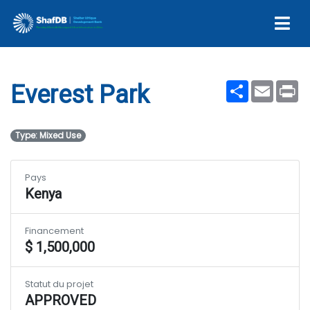
Everest Park
Share
Email
Pr
Everest Park
Type: Mixed Use
Pays
Kenya
Financement
$ 1,500,000
Statut du projet
APPROVED