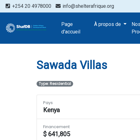
+254 20 4978000
info@shelterafrique.org
Projects
Page
À propos de
No
Sawada Villas
d'accueil
Pro
Sawada Villas
Type: Residential
Pays
Kenya
Financement
$ 641,805