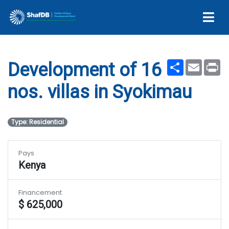
villas in Syokimau
Share
Email
Pr
Development of 16
nos. villas in Syokimau
Type: Residential
Pays
Kenya
Financement
$ 625,000