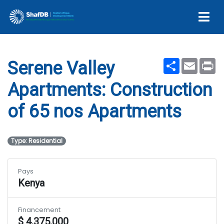
Apartments
Share
Email
Pr
Serene Valley
Apartments: Construction
of 65 nos Apartments
Type: Residential
Pays
Kenya
Financement
$ 4,375,000