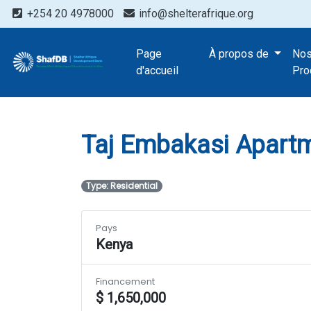
+254 20 4978000
info@shelterafrique.org
Projects
Page
À propos de
No
Taj Embakasi 
d'accueil
Pro
Taj Embakasi Apart
Type: Residential
Pays
Kenya
Financement
$ 1,650,000