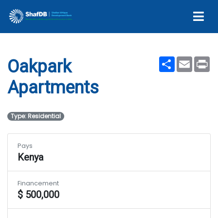
Oakpark Apartments
Share
Email
Pr
Oakpark
Apartments
Type: Residential
Pays
Kenya
Financement
$ 500,000